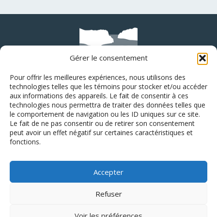
Gérer le consentement
Pour offrir les meilleures expériences, nous utilisons des
technologies telles que les témoins pour stocker et/ou accéder
aux informations des appareils. Le fait de consentir à ces
Home
technologies nous permettra de traiter des données telles que
Chalets
le comportement de navigation ou les ID uniques sur ce site.
Le fait de ne pas consentir ou de retirer son consentement
Rates
peut avoir un effet négatif sur certaines caractéristiques et
fonctions.
About
Reservation
Accepter
Contact us
Français
Refuser
CITQ
#303827, #303833
Voir les préférences